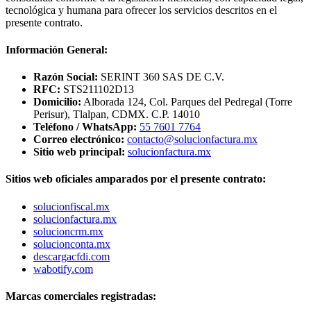
tecnológica y humana para ofrecer los servicios descritos en el
presente contrato.
Información General:
Razón Social:
SERINT 360 SAS DE C.V.
RFC:
STS211102D13
Domicilio:
Alborada 124, Col. Parques del Pedregal (Torre
Perisur), Tlalpan, CDMX. C.P. 14010
Teléfono / WhatsApp:
55 7601 7764
Correo electrónico:
contacto@solucionfactura.mx
Sitio web principal:
solucionfactura.mx
Sitios web oficiales amparados por el presente contrato:
solucionfiscal.mx
solucionfactura.mx
solucioncrm.mx
solucionconta.mx
descargacfdi.com
wabotify.com
Marcas comerciales registradas: